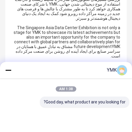
استفاده از موج دیجیتالی شدن جهانی، YMK با شرکای صنعت
همکاری خواهد کرد تا به طور مشترک با چالش ها و فرصت های
جدید در زمینه مراکز داده روبرو شود.کمک به ایجاد یک دنیای
دیجیتال هوشمندتر و سبزتر.
The Singapore Asia Data Center Exhibition is not only a
stage for YMK to showcase its latest achievements but
also an important opportunity for the company to
connect with global partners and collaboratively plan for
future developmentYMK مشتاق به تبادل عمیق با همتایان در
سراسر صنایع برای ایجاد آینده ای روشن برای صنعت مرکز داده
است.
YMK
Recommended Products
1:38 AM
Good day, what product are you looking for?
راه حل مدیریت
SCA.LA
سیستم های
واحد بیرونی
حرارتی با
Sereis PAC
تهویه مطبوع
ماژولار با تر