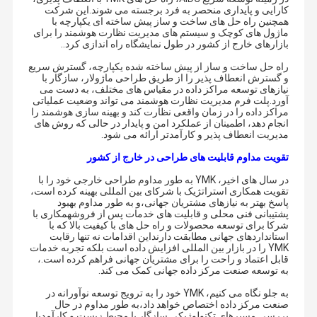
کارایی و پایداری منحصر به فرد برجسته می شوند.این شرکت
همچنین راه حل های ساخت و ساز پیش ساخته ای یکپارچه با
ماژول های کوچک و سیستم های مدیریت نظارت هوشمند را برای
بازارهای خارج از کشور در طول نمایشگاه راه اندازی کرد..
راه حل ساخت و ساز از پیش ساخته شده یکپارچه، گسترش سریع
و گسترش انعطاف پذیر را از طریق طراحی ماژولار، سازگار با
نیازهای توسعه مراکز داده در مقیاس های مختلف، به دست می
آورد.پلت فرم مدیریت نظارت هوشمند می تواند وضعیت عملیاتی
مراکز داده را در زمان واقعی نظارت کند و بهینه سازی هوشمند را
انجام دهد، اطمینان از عملکرد امن و پایدار در حالی که روش های
مدیریت انعطاف پذیر و کارآمدتر ارائه می شود.
تقویت مداوم قابلیت های طراحی در خارج از کشور
در سال های اخیر، YMK به طور مداوم طراحی خارجی خود را با
تقویت همکاری استراتژیک با شرکای بین المللی بهینه کرده است،
پاسخ بهتر به نیازهای مشتریان جهانی،و به طور مداوم بهبود
پشتیبانی فنی محلی و قابلیت های خدمات پس از فروشهمکاری با
شرکا برای توسعه محصولات و راه حل های با کیفیت بالا که با
استانداردهای جهانی مطابقت دارنداین اقدامات نه تنها رقابت
YMK را در بازار بین المللی افزایش داده است بلکه تجربه خدمات
قابل اعتماد و راحت را برای مشتریان جهانی فراهم کرده است.،
به توسعه صنعت مرکز داده جهانی کمک می کند.
به جلو نگاه می کنیم، YMK خود را به ترویج توسعه نوآورانه در
صنعت مرکز داده اختصاص خواهد داد،به طور مداوم در حال
بررسی مسیرهای تکنولوژیکی سازگار با محیط زیست و کارآمدبا