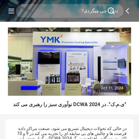
Oct 11, 2024
"ی.م.ک". در DCWA 2024 نوآوری سبز را رهبری می کند
در حالی که تحولات دیجیتال تسریع می شود، صنعت مراکز داده
فرصت ها و چالش های بی سابقه ای را تجربه می کند.در 9 و 10
اکتبر در سنگاپور افتتاحیه بزرگ DCWA 2024 برگزار شددر این