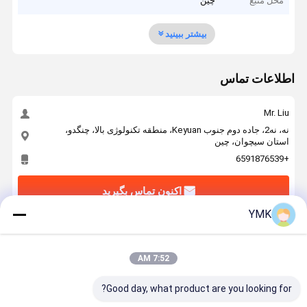
محل منبع
چین
بیشتر ببینید
اطلاعات تماس
Mr. Liu
نه، نه2، جاده دوم جنوب Keyuan، منطقه تکنولوژی بالا، چنگدو،
استان سیچوان، چین
+6591876539
اکنون تماس بگیرید
YMK
بهترين قيمت رو براي
7:52 AM
SCI سری اینورتر PAC خنک هوا، سطح قفسه
Good day, what product are you looking for?