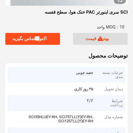
2
5
/
SCI سری اینورتر PAC خنک هوا، سطح قفسه
MOQ：10 واحد
بهترین قیمت
اکنون تماس بگیرید
توضیحات محصول
جزئیات بسته
جعبه چوبی
بندی
زمان تحویل
۴۵ روز کاری
شرایط
T/T
پرداخت
شماره مدل
SCI35HLUEY-RH، SCI75TLL(Y)EY-RH،
SCI125TLL(Y)EY-RH